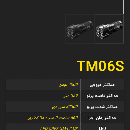
TM06S
حداکثر خروجی
4000 لومن
حداکثر فاصله پرتو
359 متر
حداکثر شدت پرتو
32300 سی دی
حداکثر زمان اجرا
560 ساعت 0 متر / 23.33 روز
LED CREE XM-L2 U3
LED