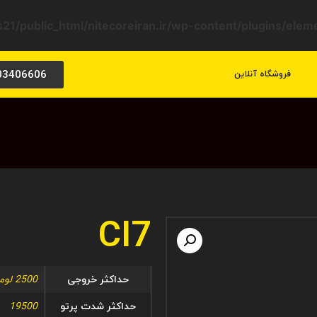
21/public_html/nitecoreiran.ir/wp-content/plugins/ele
03406606
فروشگاه آنلاین
CI7
حداکثر خروجی
2500 لومن
حداکثر شدت پرتو
19500