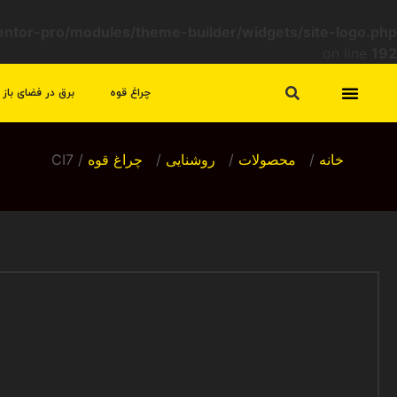
mentor-pro/modules/theme-builder/widgets/site-logo.php
on line
192
چراغ قوه
برق در فضای باز
تماس با ما
سیاست مرجوعی و عودت
خانه
/
محصولات
/
روشنایی
/
چراغ قوه
/ CI7