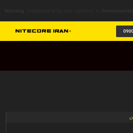
Warning
: Undefined array key "options" in
/home/worlds
090