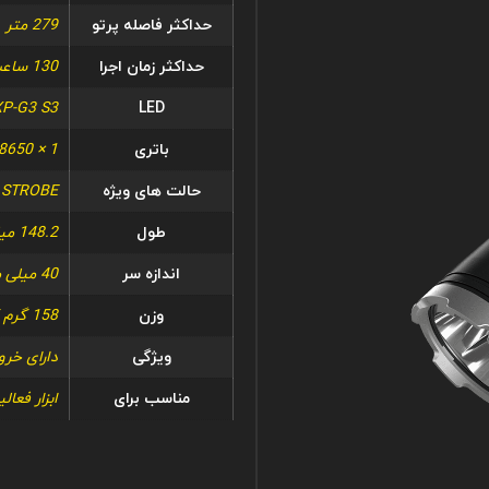
حداکثر فاصله پرتو
279 متر
حداکثر زمان اجرا
130 ساعت 0 متر / 5.41 روز
XP-G3 S3
LED
باتری
1 × 18650
حالت های ویژه
STROBE
,
طول
148.2 میلی متر / 5.83 اینچ
اندازه سر
40 میلی متر / 1.57 اینچ
وزن
158 گرم / 5.57 اونس
ویژگی
دارای خرو
مناسب برای
ابزار فعال