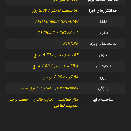
حداکثر زمان اجرا
50 ساعت 0 متر / 2.08 روز
LED Luminus SST-40-W
LED
باتری
1 × 21700i، 2 × CR123
حالت های ویژه
STROBE
طول
147 میلی متر / 5.79 اینچ
اندازه سر
25.4 میلی متر / 1.00 اینچ
وزن
84 گرم / 2.96 اونس
ویژگی
TurboReady
,
قابلیت شارژ مجدد
مناسب برای
ابزار فعالیت
,
اجرای قانون
,
جست و جو
,
فعالیت نظامی