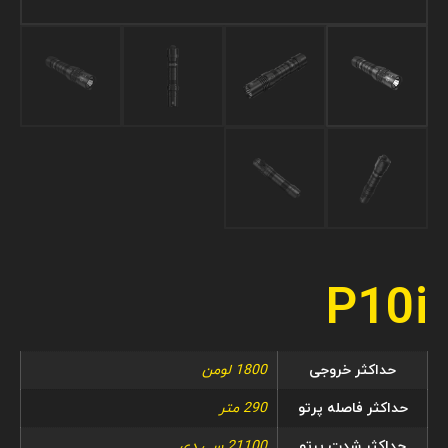
P10i
حداکثر خروجی
1800 لومن
حداکثر فاصله پرتو
290 متر
حداکثر شدت پرتو
21100 سی دی