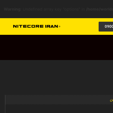
Warning
: Undefined array key "options" in
/home/worlds
090