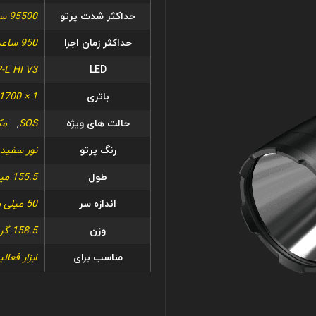
حداکثر شدت پرتو
95500 سی دی
حداکثر زمان اجرا
950 ساعت 0 متر / 39.58 روز
-L HI V3
LED
باتری
1 × 21700، 1 × 18650، 2 × CR123، 2 × RCR123
حالت های ویژه
SOS
,
مک
رنگ پرتو
نور سفید
طول
155.5 میلی متر / 6.12 اینچ
اندازه سر
50 میلی متر / 1.96 اینچ
وزن
158.5 گرم / 5.59 اونس
مناسب برای
ابزار فعال