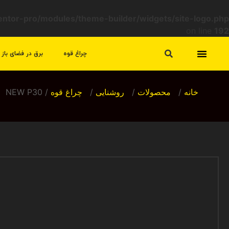
mentor-pro/modules/theme-builder/widgets/site-logo.php
on line
192
چراغ قوه
برق در فضای باز
تماس با ما
سیاست مرجوعی و عودت
خانه
/
محصولات
/
روشنایی
/
چراغ قوه
/ NEW P30