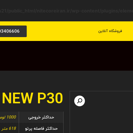
21/public_html/nitecoreiran.ir/wp-content/plugins/ele
03406606
فروشگاه آنلاین
NEW P30
حداکثر خروجی
1000 لومن
حداکثر فاصله پرتو
618 متر