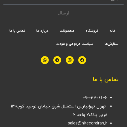
ارسال
خانه
فروشگاه
محصولات
درباره ما
تماس با ما
سفارش‌ها
سیاست مرجوعی و عودت
تماس با ما
09003406606
تهران تهرانپارس استقلال شرق خیابان توحید کوچه۱۳
غربی پلاک۷ واحد ۶
sales@nitecoreiran,ir