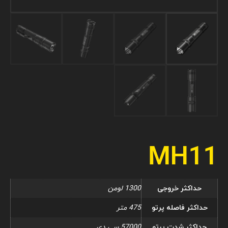
MH11
حداکثر خروجی
1300 لومن
حداکثر فاصله پرتو
475 متر
حداکثر شدت پرتو
57000 سی دی