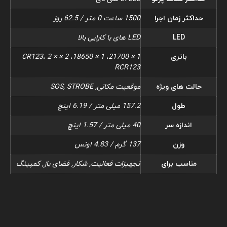
حداکثر زمان اجرا
1500 ساعت 0 متر / 62.5 روز
LED
LED های با کارایی بالا
باتری
1 × 21700، 1 × 18650، 2 × CR123، 2 ×
RCR123
حالت های ویژه
موقعیت مکانی, SOS, STROBE
طول
157.2 میلی متر / 6.19 اینچ
اندازه سر
40 میلی متر / 1.57 اینچ
وزن
137 گرم / 4.83 اونس
مناسب برای
تجهیزات فعالیت, شکار, فضای باز, کمپینگ