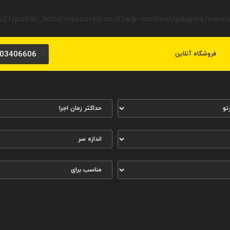
21/public_html/nitecoreiran.ir/wp-content/plugins/ele
03406606
فروشگاه آنلاین