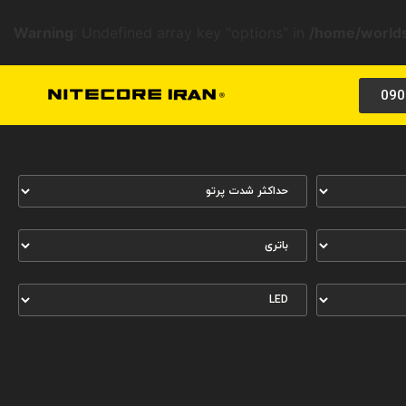
Warning
: Undefined array key "options" in
/home/worlds
090