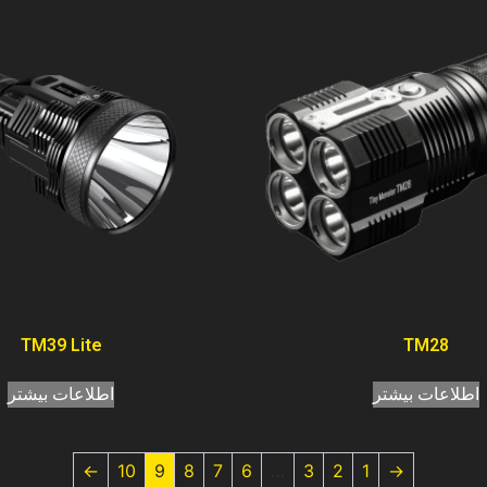
TM39 Lite
TM28
اطلاعات بیشتر
اطلاعات بیشتر
←
10
9
8
7
6
…
3
2
1
→