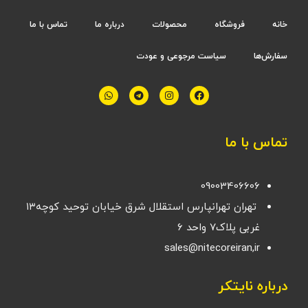
خانه
فروشگاه
محصولات
درباره ما
تماس با ما
سفارش‌ها
سیاست مرجوعی و عودت
تماس با ما
09003406606
تهران تهرانپارس استقلال شرق خیابان توحید کوچه۱۳
غربی پلاک۷ واحد ۶
sales@nitecoreiran,ir
درباره نایتکر