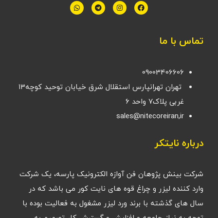
تماس با ما
09003406606
تهران تهرانپارس استقلال شرق خیابان توحید کوچه۱۳
غربی پلاک۷ واحد ۶
sales@nitecoreiran,ir
درباره نایتکر
شرکت بینش پژوهان فن آوازه الکترونیک پارسه، یک شرکت
وارد کننده لیزر و چراغ قوه های نایت کور می باشد که در
سال های گذشته با برند ورد لیزر مشغول به فعالیت بوده با