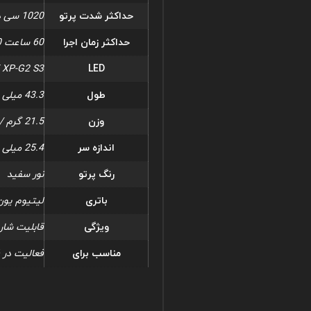
حداکثر شدت پرتو
1020 سی دی
حداکثر زمان اجرا
60 ساعت 0 متر / 2.5 روز
 XP-G2 S3
LED
طول
43.3 میلی متر / 1.7 اینچ
وزن
21.5 گرم / 0.76 اونس
اندازه سر
25.4 میلی متر / 1.00 اینچ
رنگ پرتو
نور سفید
باتری
لیتیوم یون
ویژگی
قابلیت شار
مناسب برای
فعالیت در فض