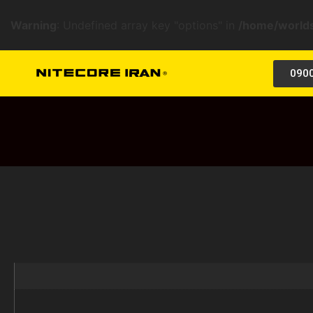
Warning
: Undefined array key "options" in
/home/worlds
090