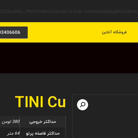
21/public_html/nitecoreiran.ir/wp-content/plugins/ele
03406606
فروشگاه آنلاین
TINI Cu
حداکثر خروجی
380 لومن
حداکثر فاصله پرتو
64 متر