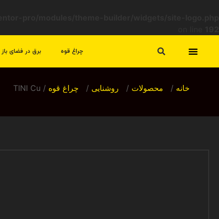
mentor-pro/modules/theme-builder/widgets/site-logo.php
on line
192
چراغ قوه
برق در فضای باز
تماس با ما
سیاست مرجوعی و عودت
خانه
/
محصولات
/
روشنایی
/
چراغ قوه
/ TINI Cu