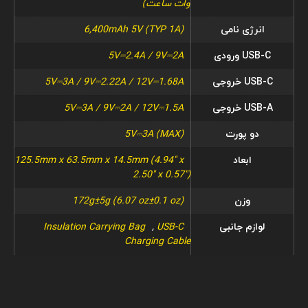
وات ساعت)
انرژی نامی
6,400mAh 5V (TYP 1A)
USB-C ورودی
5V⎓2.4A / 9V⎓2A
USB-C خروجی
5V⎓3A / 9V⎓2.22A / 12V⎓1.68A
USB-A خروجی
5V⎓3A / 9V⎓2A / 12V⎓1.5A
دو پورت
5V⎓3A (MAX)
ابعاد
125.5mm x 63.5mm x 14.5mm (4.94" x
2.50" x 0.57")
وزن
172g±5g (6.07 oz±0.1 oz)
لوازم جانبی
USB-C
,
Insulation Carrying Bag
Charging Cable