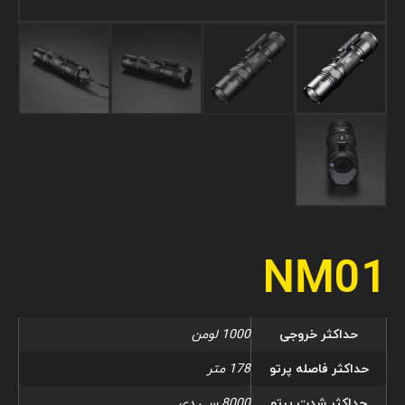
NM01
حداکثر خروجی
1000 لومن
حداکثر فاصله پرتو
178 متر
حداکثر شدت پرتو
8000 سی دی