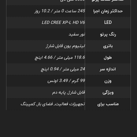
حداکثر زمان اجرا
245 ساعت 0 متر / 10.2 روز
LED CREE XP-L HD V6
LED
رنگ پرتو
نور سفید
باتری
لیتیوم یون قابل شارژ
طول
118.6 میلی متر / 4.66 اینچ
اندازه سر
24 میلی متر / 0.94 اینچ
وزن
99 گرم / 3.49 اونس
ویژگی
قابل شارژ, پایه دم
مناسب برای
تجهیزات فعالیت, فضای باز, کمپینگ