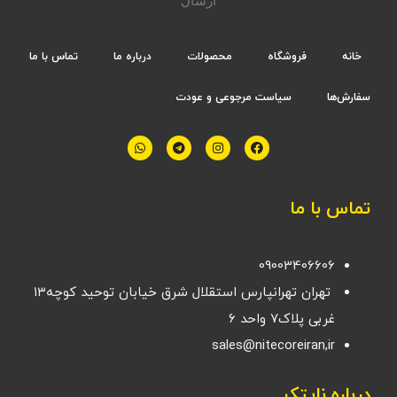
ارسال
خانه
فروشگاه
محصولات
درباره ما
تماس با ما
سفارش‌ها
سیاست مرجوعی و عودت
تماس با ما
09003406606
تهران تهرانپارس استقلال شرق خیابان توحید کوچه۱۳
غربی پلاک۷ واحد ۶
sales@nitecoreiran,ir
درباره نایتکر