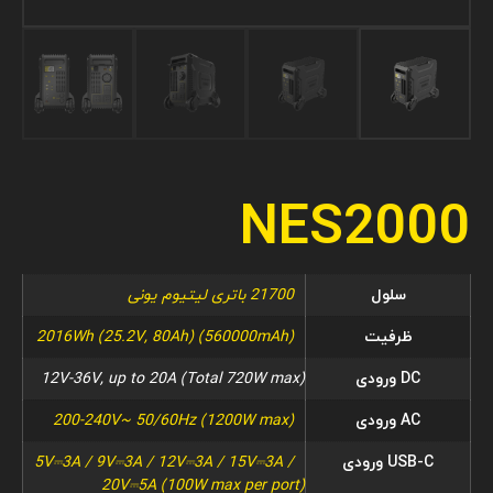
NES2000
سلول
21700 باتری لیتیوم یونی
ظرفیت
2016Wh (25.2V, 80Ah) (560000mAh)
DC ورودی
12V-36V, up to 20A (Total 720W max)
AC ورودی
200-240V~ 50/60Hz (1200W max)
USB-C ورودی
5V⎓3A / 9V⎓3A / 12V⎓3A / 15V⎓3A /
20V⎓5A (100W max per port)