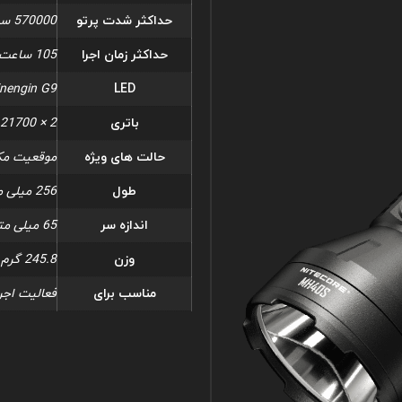
حداکثر شدت پرتو
570000 سی دی
حداکثر زمان اجرا
105 ساعت 0 متر / 4.37 روز
nengin G9
LED
باتری
2 × 21700
حالت های ویژه
موقعیت مکانی, OBE
طول
256 میلی متر / 10.08 اینچ
اندازه سر
65 میلی متر / 2.56 اینچ
وزن
245.8 گرم / 8.67 اونس
مناسب برای
فعالیت اجرا