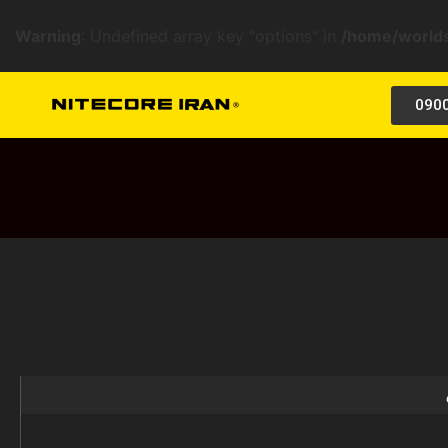
Warning
: Undefined array key "options" in
/home/worlds
090