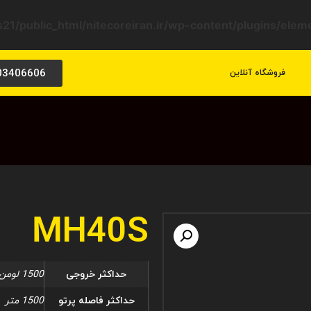
21/public_html/nitecoreiran.ir/wp-content/plugins/ele
03406606
فروشگاه آنلاین
MH40S
حداکثر خروجی
1500 لومن
حداکثر فاصله پرتو
1500 متر