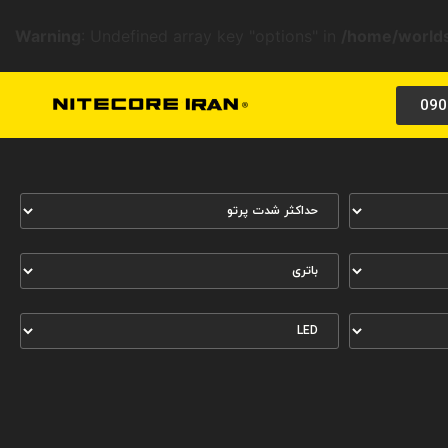
Warning
: Undefined array key "options" in
/home/worlds
090