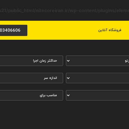
21/public_html/nitecoreiran.ir/wp-content/plugins/ele
03406606
فروشگاه آنلاین