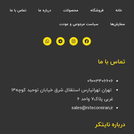
خانه
فروشگاه
محصولات
درباره ما
تماس با ما
سفارش‌ها
سیاست مرجوعی و عودت
تماس با ما
09003406606
تهران تهرانپارس استقلال شرق خیابان توحید کوچه۱۳
غربی پلاک۷ واحد ۶
sales@nitecoreiran,ir
درباره نایتکر