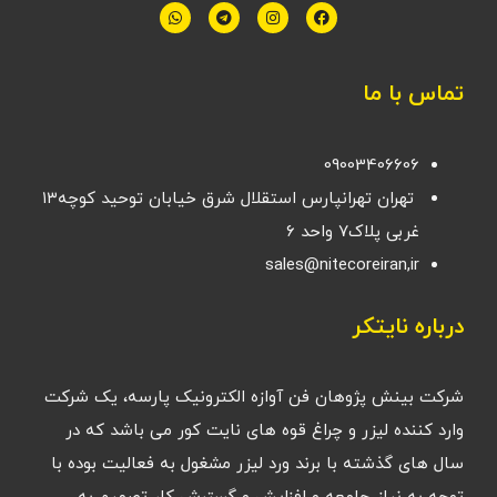
تماس با ما
09003406606
تهران تهرانپارس استقلال شرق خیابان توحید کوچه۱۳
غربی پلاک۷ واحد ۶
sales@nitecoreiran,ir
درباره نایتکر
شرکت بینش پژوهان فن آوازه الکترونیک پارسه، یک شرکت
وارد کننده لیزر و چراغ قوه های نایت کور می باشد که در
سال های گذشته با برند ورد لیزر مشغول به فعالیت بوده با