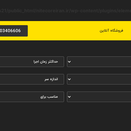
21/public_html/nitecoreiran.ir/wp-content/plugins/ele
03406606
فروشگاه آنلاین