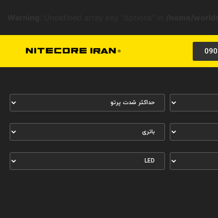
Warning
: Undefined array key "options" in
/home/worlds
090