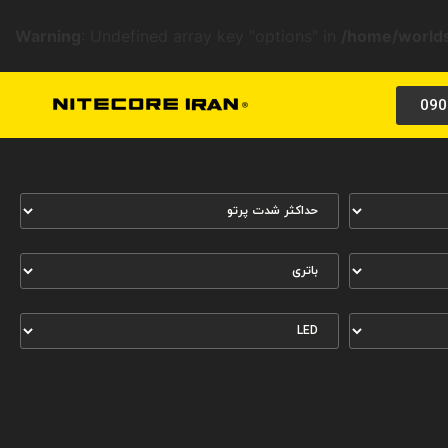
Warning
: Undefined array key "options" in
/home/worlds
090