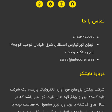
تماس با ما
09003406606
تهران تهرانپارس استقلال شرق خیابان توحید کوچه۱۳
غربی پلاک۷ واحد ۶
sales@nitecoreiran,ir
درباره نایتکر
شرکت بینش پژوهان فن آوازه الکترونیک پارسه، یک شرکت
وارد کننده لیزر و چراغ قوه های نایت کور می باشد که در
سال های گذشته با برند ورد لیزر مشغول به فعالیت بوده با