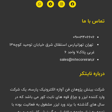
تماس با ما
09003406606
تهران تهرانپارس استقلال شرق خیابان توحید کوچه۱۳
غربی پلاک۷ واحد ۶
sales@nitecoreiran,ir
درباره نایتکر
شرکت بینش پژوهان فن آوازه الکترونیک پارسه، یک شرکت
وارد کننده لیزر و چراغ قوه های نایت کور می باشد که در
سال های گذشته با برند ورد لیزر مشغول به فعالیت بوده با