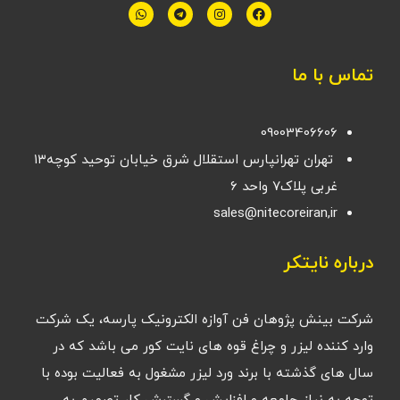
تماس با ما
09003406606
تهران تهرانپارس استقلال شرق خیابان توحید کوچه۱۳
غربی پلاک۷ واحد ۶
sales@nitecoreiran,ir
درباره نایتکر
شرکت بینش پژوهان فن آوازه الکترونیک پارسه، یک شرکت
وارد کننده لیزر و چراغ قوه های نایت کور می باشد که در
سال های گذشته با برند ورد لیزر مشغول به فعالیت بوده با