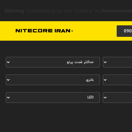
Warning
: Undefined array key "options" in
/home/worlds
090