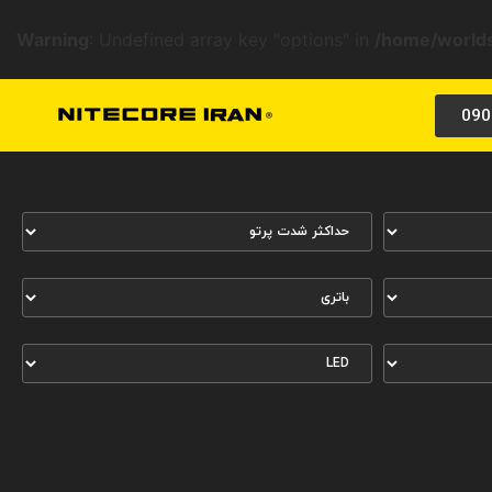
Warning
: Undefined array key "options" in
/home/worlds
090