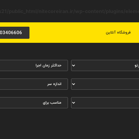
21/public_html/nitecoreiran.ir/wp-content/plugins/ele
03406606
فروشگاه آنلاین