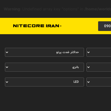
Warning
: Undefined array key "options" in
/home/worlds
090