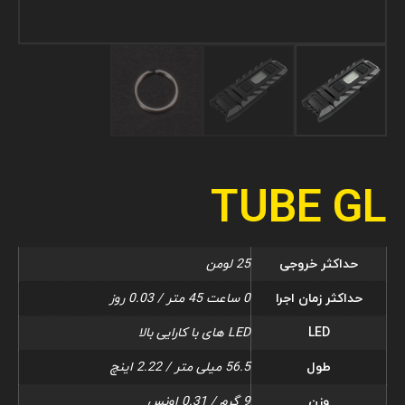
TUBE GL
حداکثر خروجی
25 لومن
حداکثر زمان اجرا
0 ساعت 45 متر / 0.03 روز
LED
LED های با کارایی بالا
طول
56.5 میلی متر / 2.22 اینچ
وزن
9 گرم / 0.31 اونس