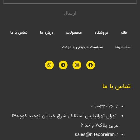
ارسال
خانه
فروشگاه
محصولات
درباره ما
تماس با ما
سفارش‌ها
سیاست مرجوعی و عودت
تماس با ما
09003406606
تهران تهرانپارس استقلال شرق خیابان توحید کوچه۱۳
غربی پلاک۷ واحد ۶
sales@nitecoreiran,ir