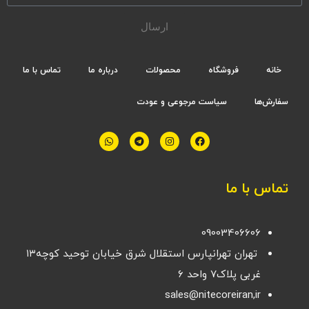
ارسال
خانه
فروشگاه
محصولات
درباره ما
تماس با ما
سفارش‌ها
سیاست مرجوعی و عودت
تماس با ما
09003406606
تهران تهرانپارس استقلال شرق خیابان توحید کوچه۱۳
غربی پلاک۷ واحد ۶
sales@nitecoreiran,ir