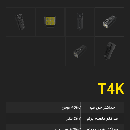
T4K
حداکثر خروجی
4000 لومن
حداکثر فاصله پرتو
209 متر
حداکثر شدت پرتو
10900 سی دی