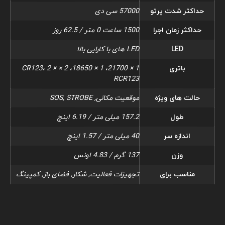
حداکثر شدت پرتو
57000 سی دی
حداکثر زمان اجرا
1500 ساعت 0 متر / 62.5 روز
LED
LED های با کارایی بالا
باتری
1 × 21700، 1 × 18650، 2 × CR123، 2 ×
RCR123
حالت های ویژه
موقعیت مکانی, SOS, STROBE
طول
157.2 میلی متر / 6.19 اینچ
اندازه سر
40 میلی متر / 1.57 اینچ
وزن
137 گرم / 4.83 اونس
مناسب برای
تجهیزات فعالیت, شکار, فضای باز, کمپینگ