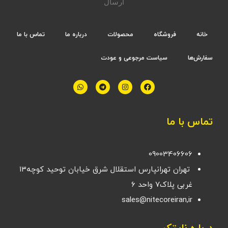
ارسال
خانه
فروشگاه
محصولات
درباره ما
تماس با ما
سفارش‌ها
سیاست مرجوعی و عودت
تماس با ما
09003406606
تهران تهرانپارس استقلال شرق خیابان توحید کوچه۱۳
غربی پلاک۷ واحد ۶
sales@nitecoreiran,ir