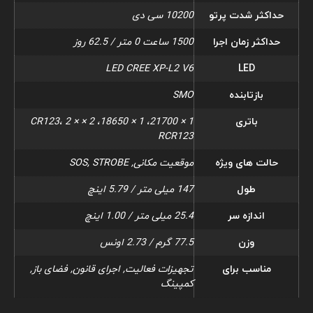
حداکثر شدت پرتو
10200 سی دی
حداکثر زمان اجرا
1500 ساعت 0 متر / 62.5 روز
LED CREE XP-L2 V6
LED
بازتابنده
SMO
باتری
1 × 21700، 1 × 18650، 2 × CR123، 2 ×
RCR123
حالت های ویژه
موقعیت مکانی, SOS, STROBE
طول
147 میلی متر / 5.79 اینچ
اندازه سر
25.4 میلی متر / 1.00 اینچ
وزن
77.5 گرم / 2.73 اونس
مناسب برای
تجهیزات فعالیت, اجرای قانون, فضای باز,
کمپینگ