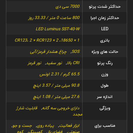
حداکثر شدت پرتو
7000 سی دی
حداکثر زمان اجرا
800 ساعت 0 متر / 33.33 روز
LED Luminus SST-40-W
LED
باتری
1 × 18650، 2 × CR123، 2 × RCR123
حالت های ویژه
SOS
,
چراغ هشدار قرمز/آبی
رنگ پرتو
CRI بالا
,
نور سفید
,
نور قرمز
وزن
65.5 گرم / 2.31 اونس
طول
90.8 میلی متر / 3.57 اینچ
اندازه سر
27.6 میلی متر / 1.08 اینچ
ویژگی
دارای خروجی سه گانه
,
قابلیت شارژ
مجدد
مناسب برای
ابزار فعالیت
,
پیاده روی
,
جست و جو
,
صنعتی
,
فضای باز
,
کمپینگ
,
کوه