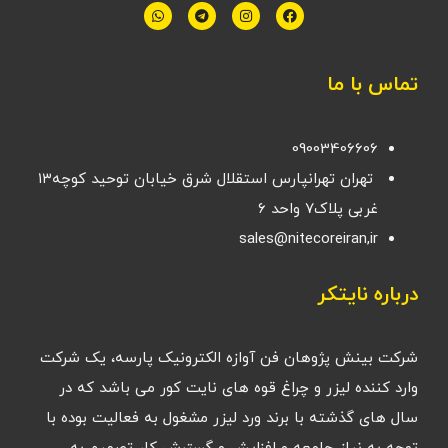
تماس با ما
09003406606
تهران تهرانپارس استقلال شرق خیابان توحید کوچه۱۳
غربی پلاک۷ واحد ۶
sales@nitecoreiran,ir
درباره نایتکر
شرکت بینش پژوهان فن آوازه الکترونیک پارسه، یک شرکت
وارد کننده لیزر و چراغ قوه های نایت کور می باشد که در
سال های گذشته با برند ورد لیزر مشغول به فعالیت بوده با