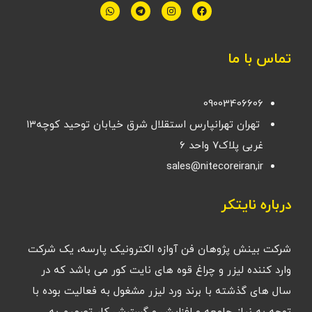
تماس با ما
09003406606
تهران تهرانپارس استقلال شرق خیابان توحید کوچه۱۳
غربی پلاک۷ واحد ۶
sales@nitecoreiran,ir
درباره نایتکر
شرکت بینش پژوهان فن آوازه الکترونیک پارسه، یک شرکت
وارد کننده لیزر و چراغ قوه های نایت کور می باشد که در
سال های گذشته با برند ورد لیزر مشغول به فعالیت بوده با