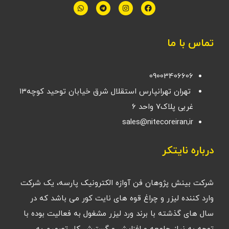
تماس با ما
09003406606
تهران تهرانپارس استقلال شرق خیابان توحید کوچه۱۳
غربی پلاک۷ واحد ۶
sales@nitecoreiran,ir
درباره نایتکر
شرکت بینش پژوهان فن آوازه الکترونیک پارسه، یک شرکت
وارد کننده لیزر و چراغ قوه های نایت کور می باشد که در
سال های گذشته با برند ورد لیزر مشغول به فعالیت بوده با