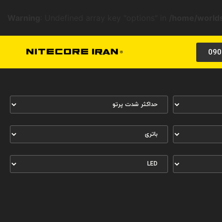
Warning
: Undefined array key "options" in
/home/worlds
090