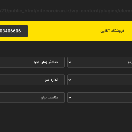
21/public_html/nitecoreiran.ir/wp-content/plugins/ele
03406606
فروشگاه آنلاین