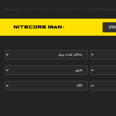
Warning
: Undefined array key "options" in
/home/worlds
090