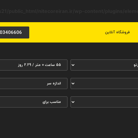
21/public_html/nitecoreiran.ir/wp-content/plugins/ele
03406606
فروشگاه آنلاین