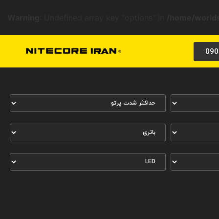
Warning
: Undefined array key "options" in
/home/worlds
090