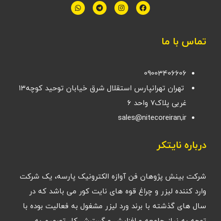
تماس با ما
09003406606
تهران تهرانپارس استقلال شرق خیابان توحید کوچه۱۳
غربی پلاک۷ واحد ۶
sales@nitecoreiran,ir
درباره نایتکر
شرکت بینش پژوهان فن آوازه الکترونیک پارسه، یک شرکت
وارد کننده لیزر و چراغ قوه های نایت کور می باشد که در
سال های گذشته با برند ورد لیزر مشغول به فعالیت بوده با