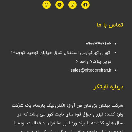
تماس با ما
09003406606
تهران تهرانپارس استقلال شرق خیابان توحید کوچه۱۳
غربی پلاک۷ واحد ۶
sales@nitecoreiran,ir
درباره نایتکر
شرکت بینش پژوهان فن آوازه الکترونیک پارسه، یک شرکت
وارد کننده لیزر و چراغ قوه های نایت کور می باشد که در
سال های گذشته با برند ورد لیزر مشغول به فعالیت بوده با