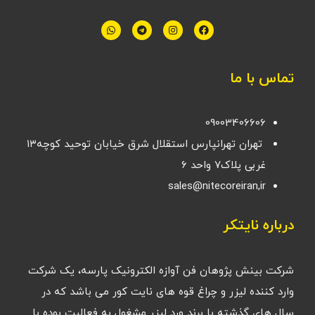
تماس با ما
09003406606
تهران تهرانپارس استقلال شرق خیابان توحید کوچه۱۳
غربی پلاک۷ واحد ۶
sales@nitecoreiran,ir
درباره نایتکر
شرکت بینش پژوهان فن آوازه الکترونیک پارسه، یک شرکت
وارد کننده لیزر و چراغ قوه های نایت کور می باشد که در
سال های گذشته با برند ورد لیزر مشغول به فعالیت بوده با