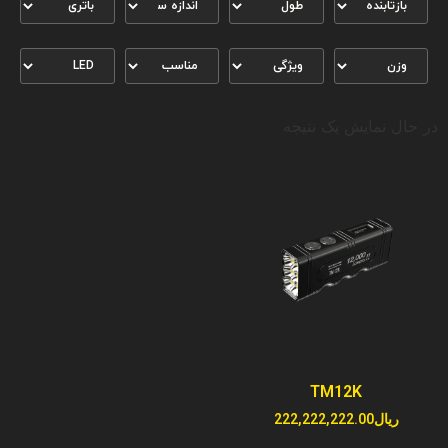
در حال نمایش یک نتیجه
TM12K
ریال
222,222,222.00