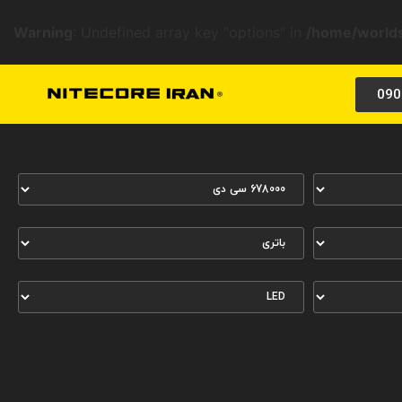
Warning
: Undefined array key "options" in
/home/worlds
090