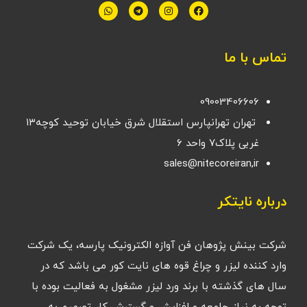
تماس با ما
09003406606
تهران تهرانپارس استقلال شرق خیابان توحید کوچه۱۳
غربی پلاک۷ واحد ۶
sales@nitecoreiran,ir
درباره نایتکر
شرکت بینش پژوهان فن آوازه الکترونیک پارسه، یک شرکت
وارد کننده لیزر و چراغ قوه های نایت کور می باشد که در
سال های گذشته با برند ورد لیزر مشغول به فعالیت بوده با