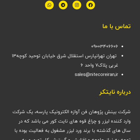
تماس با ما
09003406606
تهران تهرانپارس استقلال شرق خیابان توحید کوچه۱۳
غربی پلاک۷ واحد ۶
sales@nitecoreiran,ir
درباره نایتکر
شرکت بینش پژوهان فن آوازه الکترونیک پارسه، یک شرکت
وارد کننده لیزر و چراغ قوه های نایت کور می باشد که در
سال های گذشته با برند ورد لیزر مشغول به فعالیت بوده با