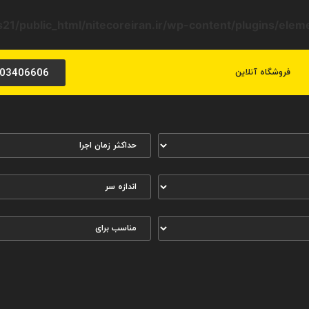
21/public_html/nitecoreiran.ir/wp-content/plugins/ele
03406606
فروشگاه آنلاین