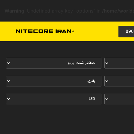
Warning
: Undefined array key "options" in
/home/worlds
090