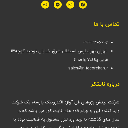
تماس با ما
09003406606
تهران تهرانپارس استقلال شرق خیابان توحید کوچه۱۳
غربی پلاک۷ واحد ۶
sales@nitecoreiran,ir
درباره نایتکر
شرکت بینش پژوهان فن آوازه الکترونیک پارسه، یک شرکت
وارد کننده لیزر و چراغ قوه های نایت کور می باشد که در
سال های گذشته با برند ورد لیزر مشغول به فعالیت بوده با