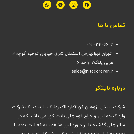
تماس با ما
09003406606
تهران تهرانپارس استقلال شرق خیابان توحید کوچه۱۳
غربی پلاک۷ واحد ۶
sales@nitecoreiran,ir
درباره نایتکر
شرکت بینش پژوهان فن آوازه الکترونیک پارسه، یک شرکت
وارد کننده لیزر و چراغ قوه های نایت کور می باشد که در
سال های گذشته با برند ورد لیزر مشغول به فعالیت بوده با