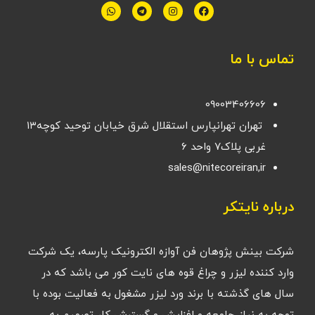
تماس با ما
09003406606
تهران تهرانپارس استقلال شرق خیابان توحید کوچه۱۳
غربی پلاک۷ واحد ۶
sales@nitecoreiran,ir
درباره نایتکر
شرکت بینش پژوهان فن آوازه الکترونیک پارسه، یک شرکت
وارد کننده لیزر و چراغ قوه های نایت کور می باشد که در
سال های گذشته با برند ورد لیزر مشغول به فعالیت بوده با