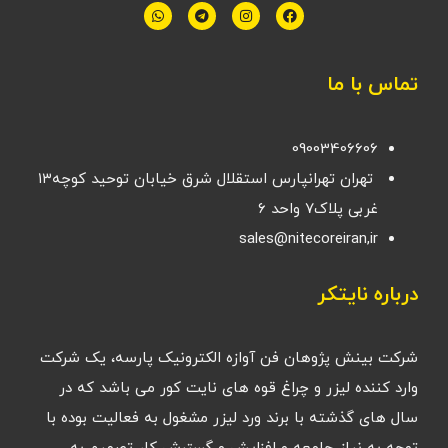
تماس با ما
09003406606
تهران تهرانپارس استقلال شرق خیابان توحید کوچه۱۳
غربی پلاک۷ واحد ۶
sales@nitecoreiran,ir
درباره نایتکر
شرکت بینش پژوهان فن آوازه الکترونیک پارسه، یک شرکت
وارد کننده لیزر و چراغ قوه های نایت کور می باشد که در
سال های گذشته با برند ورد لیزر مشغول به فعالیت بوده با