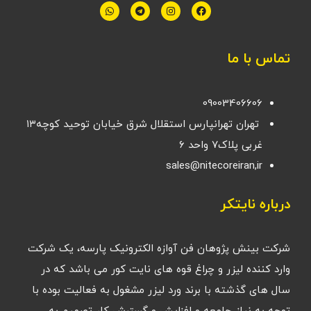
تماس با ما
09003406606
تهران تهرانپارس استقلال شرق خیابان توحید کوچه۱۳
غربی پلاک۷ واحد ۶
sales@nitecoreiran,ir
درباره نایتکر
شرکت بینش پژوهان فن آوازه الکترونیک پارسه، یک شرکت
وارد کننده لیزر و چراغ قوه های نایت کور می باشد که در
سال های گذشته با برند ورد لیزر مشغول به فعالیت بوده با