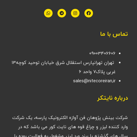
تماس با ما
09003406606
تهران تهرانپارس استقلال شرق خیابان توحید کوچه۱۳
غربی پلاک۷ واحد ۶
sales@nitecoreiran,ir
درباره نایتکر
شرکت بینش پژوهان فن آوازه الکترونیک پارسه، یک شرکت
وارد کننده لیزر و چراغ قوه های نایت کور می باشد که در
سال های گذشته با برند ورد لیزر مشغول به فعالیت بوده با