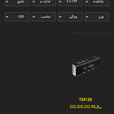
در حال نمایش یک نتیجه
TM12K
ریال
222,222,222.00