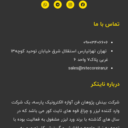
تماس با ما
09003406606
تهران تهرانپارس استقلال شرق خیابان توحید کوچه۱۳
غربی پلاک۷ واحد ۶
sales@nitecoreiran,ir
درباره نایتکر
شرکت بینش پژوهان فن آوازه الکترونیک پارسه، یک شرکت
وارد کننده لیزر و چراغ قوه های نایت کور می باشد که در
سال های گذشته با برند ورد لیزر مشغول به فعالیت بوده با