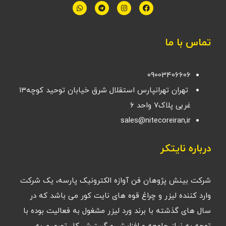
تماس با ما
09003406606
تهران تهرانپارس استقلال شرق خیابان توحید کوچه۱۳
غربی پلاک۷ واحد ۶
sales@nitecoreiran,ir
درباره نایتکر
شرکت بینش پژوهان فن آوازه الکترونیک پارسه، یک شرکت
وارد کننده لیزر و چراغ قوه های نایت کور می باشد که در
سال های گذشته با برند ورد لیزر مشغول به فعالیت بوده با